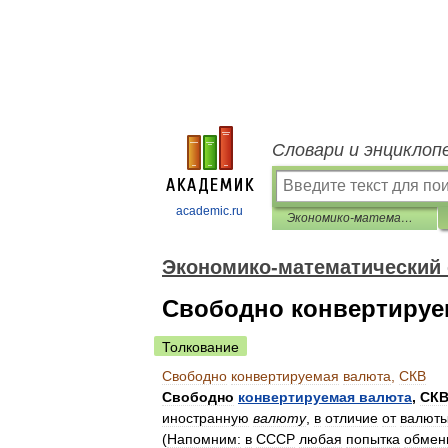
Словари и энциклоп
academic.ru
Экономико-математический словарь
Экономико-математический
Свободно конвертируе
Толкование
Свободно
конвертируемая
валюта
,
СКВ
Свободно
конвертируемая
валюта
,
СК
иностранную
валюту
,
в
отличие
от
валют
(
Напомним:
в
СССР
любая
попытка
обмен