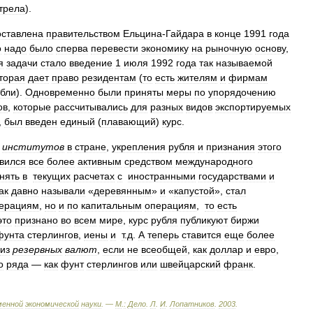
трела
).
оставлена
правительством
Ельцина
-
Гайдара
в
конце
1991
года
о
надо
было
сперва
перевести
экономику
на
рыночную
основу
,
я
задачи
стало
введение
1
июля
1992
года
так
называемой
торая
дает
право
резидентам
(
то
есть
жителям
и
фирмам
убли
).
Одновременно
были
приняты
меры
по
упорядочению
ов
,
которые
рассчитывались
для
разных
видов
экспортируемых
,
был
введен
единый
(
плавающий
)
курс
.
институтов
в
стране
,
укрепления
рубля
и
признания
этого
вился
все
более
активным
средством
международного
нять
в
текущих
расчетах
с
иностранными
государствами
и
ак
давно
называли
«
деревянным
»
и
«
капустой
»,
стал
ерациям
,
но
и
по
капитальным
операциям
,
то
есть
это
признано
во
всем
мире
,
курс
рубля
публикуют
биржи
фунта
стерлингов
,
иены
и
т
.
д
.
А
теперь
ставится
еще
более
из
резервных
валют
,
если
не
всеобщей
,
как
доллар
и
евро
,
о
ряда
—
как
фунт
стерлингов
или
швейцарский
франк
.
менной
экономической
науки
. —
М
.
:
Дело
.
Л
.
И
.
Лопатников
.
2003
.