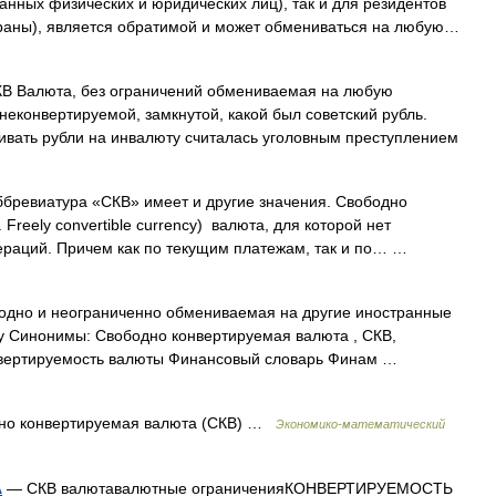
анных физических и юридических лиц), так и для резидентов
траны), является обратимой и может обмениваться на любую…
В Валюта, без ограничений обмениваемая на любую
неконвертируемой, замкнутой, какой был советский рубль.
вать рубли на инвалюту считалась уголовным преступлением
бревиатура «СКВ» имеет и другие значения. Свободно
Freely convertible currency) валюта, для которой нет
раций. Причем как по текущим платежам, так и по… …
одно и неограниченно обмениваемая на другие иностранные
ncy Синонимы: Свободно конвертируемая валюта , СКВ,
нвертируемость валюты Финансовый словарь Финам …
но конвертируемая валюта (СКВ) …
Экономико-математический
А
— СКВ валютавалютные ограниченияКОНВЕРТИРУЕМОСТЬ