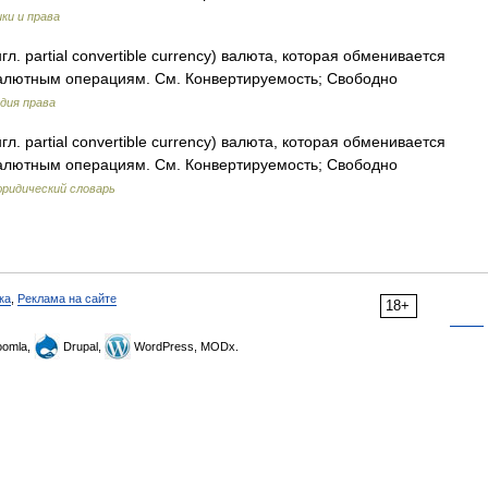
ки и права
л. partial convertible currency) валюта, которая обменивается
валютным операциям. См. Конвертируемость; Свободно
дия права
л. partial convertible currency) валюта, которая обменивается
валютным операциям. См. Конвертируемость; Свободно
ридический словарь
ка
,
Реклама на сайте
18+
omla,
Drupal,
WordPress, MODx.