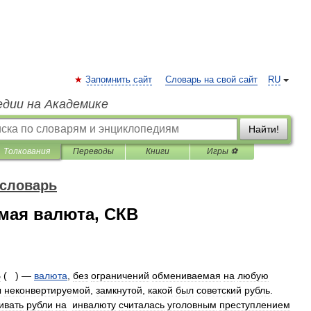
Запомнить сайт
Словарь на свой сайт
RU
едии на Академике
Найти!
Толкования
Переводы
Книги
Игры ⚽
 словарь
мая валюта, СКВ
В
( ) —
валюта
,
без
ограничений
обмениваемая
на
любую
ы
неконвертируемой
,
замкнутой
,
какой
был
советский
рубль
.
ивать
рубли
на
инвалюту
считалась
уголовным
преступлением