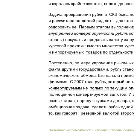
и
каралась
крайне
жестоко
,
вплоть
до
расс
Задача
превращения
рубля
в
СКВ
была
п
и
рассчитана
на
долгий
ряд
лет
–
для
этог
оздоровить
ее
.
Первым
этапом
выполнени
внутренней
конвертируемости
рубля
,
ко
страны
)
покупать
и
продавать
валюту
за
р
курсовой
практики:
вместо
множества
курс
и
импортируемых
товаров
по
отдельности
Постепенно
,
по
мере
упрочения
рыночных
факта
другими
государствами
,
рубль
стано
экономического
обмена
.
Его
начали
приме
фирмами
.
С
2007
года
рубль
,
который
не
т
конвертируемым
не
только
по
текущим
оп
полноценной
конвертируемой
валютой
.
И
разных
стран
,
наряду
с
курсами
доллара
,
амбициозная
задача:
сделать
рубль
одной
то
,
как
говорят
,
резервной
валютой
второг
Экономико
-
математический
словарь:
Словарь
совре