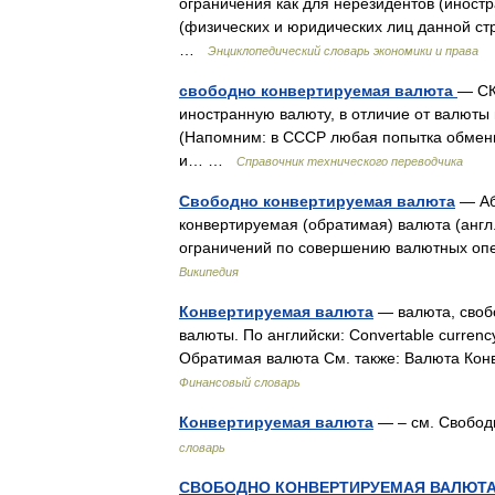
ограничения как для нерезидентов (иностр
(физических и юридических лиц данной с
…
Энциклопедический словарь экономики и права
свободно конвертируемая валюта
— СК
иностранную валюту, в отличие от валюты 
(Напомним: в СССР любая попытка обмени
и… …
Справочник технического переводчика
Свободно конвертируемая валюта
— Аб
конвертируемая (обратимая) валюта (англ. 
ограничений по совершению валютных опе
Википедия
Конвертируемая валюта
— валюта, своб
валюты. По английски: Convertable curre
Обратимая валюта См. также: Валюта Ко
Финансовый словарь
Конвертируемая валюта
— – см. Свобод
словарь
СВОБОДНО КОНВЕРТИРУЕМАЯ ВАЛЮТ